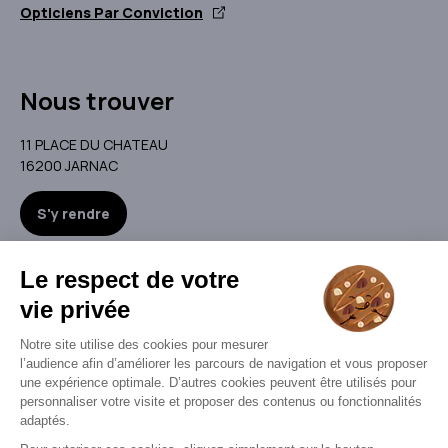
Opticiens Par Conviction
Nous trouver
11 PLACE DU CHATEAU
16200 JARNAC
S'y rendre
Nous contacter
optiqueliberte@live.fr
05 45 36 59 99
Nous contacter