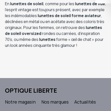
En
lunettes de soleil
, comme pour les
lunettes de vue
,
l’esprit vintage est toujours présent, avec par exemple
les indémodables
lunettes de soleil forme aviateur
,
déclinées en métal ou en acétate avec des coloris très
originaux. Pour les femmes, on retrouve des
lunettes
de soleil oversized
rondes ou carrées, d’inspiration
70’s, ou même des
lunettes
forme « œil de chat » pour
un look années cinquante très glamour !
OPTIQUE LIBERTE
Notre magasin
Nos marques
Actualités